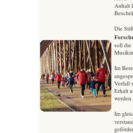
Anhalt l
Beschr
Die Sti
Forsch
soll di
Musikin
Im Bere
angespr
Verfall
Erhalt 
werden.
Im glei
verstan
geförde