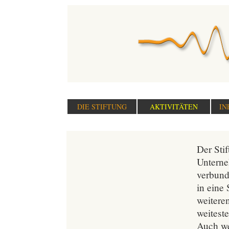
DIE STIFTUNG
AKTIVITÄTEN
IN
Der Stif
Unterne
verbund
in eine 
weitere
weiteste
Auch we